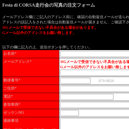
Festa di CORSA走行会の写真の注文フォーム
メールアドレス欄にご記入のアドレス宛に、確認の自動返信メールが送ら
アドレスの誤記入をされた場合は自動返信メールが届きません、ご確認下
※Gメールで受信できない不具合がある場合があります。
Gメール以外のアドレスをお願い致します。
以下の欄に記入の上、送信ボタンを押してください。
お名前*
メールアドレス*
※Gメールで受信できない不具合がある
Gメール以外のアドレスをお願い致しま
郵便番号*
670-0826
ご住所*
電話*
参加車両*
ゼッケンNO.
連絡事項