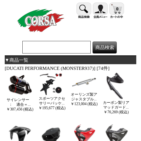
0
▼商品一覧
[DUCATI PERFORMANCE (MONSTER937)] [74件]
オーリンズ製ア
スポーツアクセ
ジャスタブル...
サイレンサー
カーボン製リア
サリーパッケ...
￥123,004 (税込)
： 適合＝...
マッドガード...
￥195,677 (税込)
￥307,456 (税込)
￥76,269 (税込)