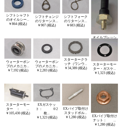
シフトシャフト
シフトチェンジ
シフトフォーク
のオイルシー...
のリターンス...
のリターンス...
￥864 (税込)
￥907 (税込)
￥683 (税込)
オイルプレッシ
ャースイッチ...
￥9,422 (税込)
スタータークラ
ウォーターポン
ウォーターポン
ッチ（ワンウ...
スターターモー
プのメカニカ...
プのメカニカ...
￥34,389 (税込)
ター・ガスケ...
￥7,192 (税込)
￥2,283 (税込)
￥1,323 (税込)
スターターモー
EXガスケッ
EXパイプ取付け
ター ： ...
ト： ※2
スタッドボル...
￥105,430 (税込)
枚...
EXパイプ取付け
￥1,280 (税込)
￥1,323 (税込)
ナット： ...
￥1,280 (税込)