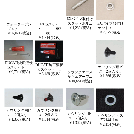
EXパイプ取付け
EXパイプ取付け
スタッドボル...
ウォーターポン
EXガスケッ
ナット： ...
￥1,280 (税込)
プassy ：...
ト： ※2
￥2,625 (税込)
￥56,071 (税込)
枚...
￥1,814 (税込)
DUCATI純正液状
DUCATI純正液状
カウリング用ビ
ガスケット ...
ガスケット ...
ス 2個入り...
￥6,754 (税込)
クランクケース
￥3,489 (税込)
￥1,366 (税込)
からエアーフ...
￥10,851 (税込)
カウリング用ビ
カウリング用ビ
カウリング用ビ
ス 2個入り...
ス 2個入り...
カウリング ビス
ス 2個入り...
￥1,366 (税込)
￥1,814 (税込)
77214411aa...
￥1,366 (税込)
￥2,134 (税込)