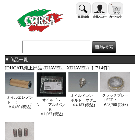
0
▼商品一覧
[DUCATI純正部品 (DIAVEL、XDIAVEL）] [714件]
クラッチプレー
オイルドレン
オイルエレメン
トSET ： ...
オイルドレ
ボルト マグ...
ト ： ...
￥58,760 (税込)
ン アルミG／
￥4,183 (税込)
￥4,460 (税込)
K...
￥1,067 (税込)