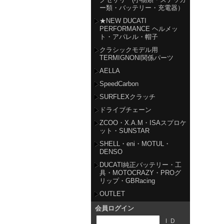
ー類・バッテリー・充電器）
★NEW DUCATI
PERFORMANCE ヘルメッ
ト・アパレル・帽子
クラシックモデル用
TERMIGNONI関係パーツ
AELLA
SpeedCarbon
SURFLEXクラッチ
ドライブチェーン
ZCOO・X.A.M・ISAスプロケ
ット・SUNSTAR
SHELL・eni・MOTUL・
DENSO
DUCATI純正バッテリー・工
具・MOTOCRAZY・PROグ
リップ・GBRacing
OUTLET
会員ログイン
ＩＤ