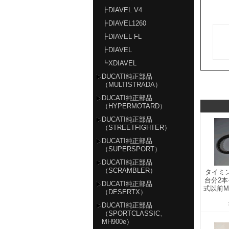
┣DIAVEL V4
┣DIAVEL1260
┣DIAVEL FL
┣DIAVEL
┗XDIAVEL
DUCATI純正部品
（MULTISTRADA）
DUCATI純正部品
（HYPERMOTARD）
DUCATI純正部品
（STREETFIGHTER）
DUCATI純正部品
（SUPERSPORT）
DUCATI純正部品
（SCRAMBLER）
タイミ
台分2
DUCATI純正部品
式以前M
（DESERTX）
DUCATI純正部品
（SPORTCLASSIC、
MH900e）