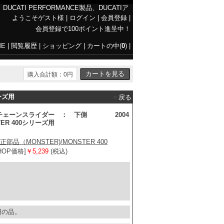
CATI PERFORMANCE製品、DUCATIア
ようこそゲスト様
|
ログイン
|
会員登録
|
会員登録で100ポイント進呈中！
ME
|
閲覧履歴
|
ショッピング
|
カートの中(
0
)
|
購入合計額：0円
ーズ用
戻る
チェーンスライダー ： 下側 2004
ER 400シリーズ用
純正部品（MONSTER)/MONSTER 400
SHOP価格]
￥
5,239
(税込)
 円の品。