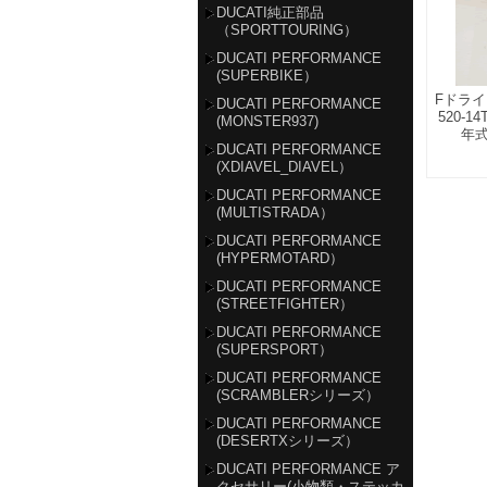
DUCATI純正部品
（SPORTTOURING）
DUCATI PERFORMANCE
(SUPERBIKE）
Fドラ
DUCATI PERFORMANCE
520-
(MONSTER937)
年式
DUCATI PERFORMANCE
(XDIAVEL_DIAVEL）
DUCATI PERFORMANCE
(MULTISTRADA）
DUCATI PERFORMANCE
(HYPERMOTARD）
DUCATI PERFORMANCE
(STREETFIGHTER）
DUCATI PERFORMANCE
(SUPERSPORT）
DUCATI PERFORMANCE
(SCRAMBLERシリーズ）
DUCATI PERFORMANCE
(DESERTXシリーズ）
DUCATI PERFORMANCE ア
クセサリー(小物類・ステッカ