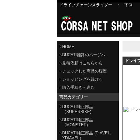
ドライブチェーンスライダー ： 下側 2004年式
パレル、DUCATIアクセサリーなど
DUCATI関連商品数千点を品揃え
HOME
DUCATI姫路のページへ
ドライ
見積依頼はこちらから
チェックした商品の履歴
ショッピングを続ける
購入手続きへ進む
商品カテゴリー
DUCATI純正部品
（SUPERBIKE)
DUCATI純正部品
（MONSTER)
DUCATI純正部品 (DIAVEL、
XDIAVEL）