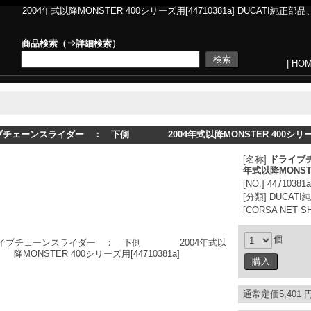
以降MONSTER 400シリーズ用[44710381a] DUCATI純正部品、DU
商品検索（⇒
詳細検索
）
|
HO
ブチェーンスライダー ： 下側 2004年式以降MONSTER 400シリ
[名称]
ドライブ
年式以降MONST
[NO.] 44710381a
[分類]
DUCATI
[CORSA NET 
個
通常定価5,401